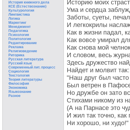
Историю моих страст
История книжного дела
КСЕ (Естествознание)
Ума и сердца заблуж
Культурология
Лингвистика
Заботы, суеты, печа
Логика
Маркетинг
И легкокрилы насла
Менеджмент
Педагогика
Как в жизни падал, к
Психология
Как вовсе умирал для
Политология
Редактирование
Как снова мой челнок
Реклама
Религиоведение
И словом, весь журн
Риторика
Русская литература
Здесь дружество най
Русский язык
Современный лит. процесс
Найдет и молвит так:
Социология
Текстология
"Наш друг был часто
Теория литературы
Философия
Был ветрен в Пафосе
Экономика
Но дружбе он зато вс
Языкознание
Разное
Стихами никому из н
(А на Парнасе это чуд
И жил так точно, как 
Ни хорошо, ни худо!"