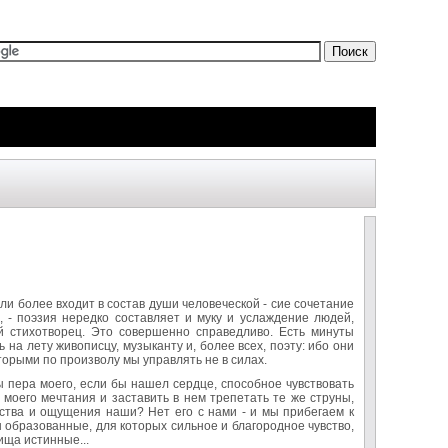
Ы
ли более входит в состав души человеческой - сие сочетание
, - поэзия нередко составляет и муку и услаждение людей,
ый стихотворец. Это совершенно справедливо. Есть минуты
на лету живописцу, музыканту и, более всех, поэту: ибо они
торыми по произволу мы управлять не в силах.
ы пера моего, если бы нашел сердце, способное чувствовать
 моего мечтания и заставить в нем трепетать те же струны,
вства и ощущения наши? Нет его с нами - и мы прибегаем к
ы образованные, для которых сильное и благородное чувство,
ища истинные...