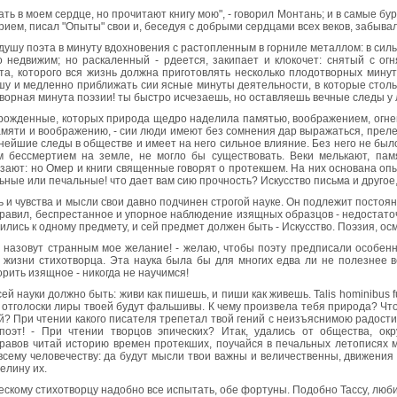
ать в моем сердце, но прочитают книгу мою", - говорил Монтань; и в самые б
ием, писал "Опыты" свои и, беседуя с добрыми сердцами всех веков, забыва
душу поэта в минуту вдохновения с растопленным в горниле металлом: в сил
 недвижим; но раскаленный - рдеется, закипает и клокочет: снятый с огн
а, которого вся жизнь должна приготовлять несколько плодотворных минут:
шу и медленно приближать сии ясные минуты деятельности, в которые столь
ворная минута поэзии! ты быстро исчезаешь, но оставляешь вечные следы у
 рожденные, которых природа щедро наделила памятью, воображением, огне
мяти и воображению, - сии люди имеют без сомнения дар выражаться, преле
нейшие следы в обществе и имеет на него сильное влияние. Без него не было
 бессмертием на земле, не могло бы существовать. Веки мелькают, пам
зают: но Омер и книги священные говорят о протекшем. На них основана оп
ные или печальные! что дает вам сию прочность? Искусство письма и другое
 и чувства и мысли свои давно подчинен строгой науке. Он подлежит посто
равил, беспрестанное и упорное наблюдение изящных образцов - недостаточ
ились к одному предмету, и сей предмет должен быть - Искусство. Поэзия, осм
 назовут странным мое желание! - желаю, чтобы поэту предписали особенн
з жизни стихотворца. Эта наука была бы для многих едва ли не полезнее 
орить изящное - никогда не научимся!
й науки должно быть: живи как пишешь, и пиши как живешь. Talis hominibus fuit 
все отголоски лиры твоей будут фальшивы. К чему произвела тебя природа? Ч
й? При чтении какого писателя трепетал твой гений с неизъяснимою радостию,
поэт! - При чтении творцов эпических? Итак, удались от общества, ок
авов читай историю времен протекших, поучайся в печальных летописях ми
всему человечеству: да будут мысли твои важны и величественны, движения 
елину их.
ескому стихотворцу надобно все испытать, обе фортуны. Подобно Тассу, люби