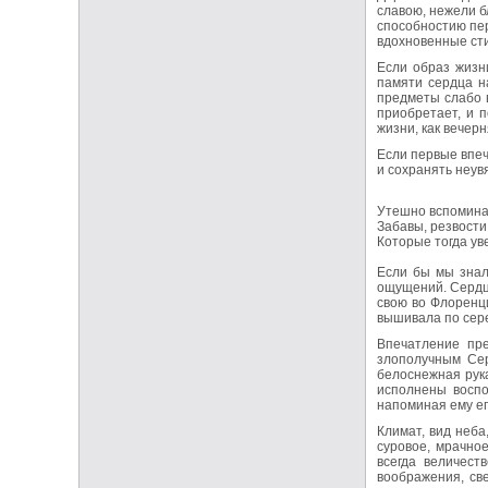
славою, нежели 
способностию пер
вдохновенные сти
Если образ жизн
памяти сердца н
предметы слабо 
приобретает, и 
жизни, как вечер
Если первые впеч
и сохранять неув
Утешно вспоминат
Забавы, резвости
Которые тогда ув
Если бы мы знал
ощущений. Сердце
свою во Флоренци
вышивала по сер
Впечатление пре
злополучным Сер
белоснежная рука
исполнены воспо
напоминая ему ег
Климат, вид неба
суровое, мрачное
всегда величест
воображения, св