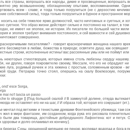
ать все страны, вопрошать все народы, дикие и просвещенные, вопрошать вс
внятно уму возвышенному, обогащенному опытами, воспоминаниями. Одни
твовать всем - славе; и тогда только погрузиться (не с дерзостию кичлив
ние собственной силы), тогда только погрузиться в бурное и пространное мор
 носить на себе тяжелое ярмо должностей, часто ничтожных и суетных, и хо
но суетное. Что образ жизни действует сильно и постоянно на талант, в том
родах, не имеет ни эпопеи, ни истории. Их писатели по большей части жил
тория и эпопея требуют внимания постоянного, и сей важности и сей душевно
уничтожает совершенно.
 красноречивыми писателями? - говорит красноречивая женщина нашего вре
те бессмертия в любви, божества в природе; освятите душу, как освящают
естные строки, исполненные истины! вас рассеянные умы или не поймут или
нь некоторых стихотворцев, которых имена столь любезны сердцу нашему. 
я, ни других, говоря покровителю своему, Мессале, что его не обрадуют н
гкие луга, родимый ручеек и эта хижина с простым, соломенным кровом - в
кой груди. Петрарка точно стоял, опершись на скалу Воклюзскую, погруже
ихи:
o
e, ond' esce Sorga,
orga
he mai no'l lascia un passo
 che lo strugge [] [Под большой скалой // В замкнутой долине, откуда вытекает 
когда не оставляет его ни на шаг, // И образа той, которая его сокрушает (ит.).
 мечтал под ветхими и тенистыми древами Фонтенейского убежища; там сож
ч жил в мире фантазии, им созданном, когда рука его рисовала пленительн
о были два товарища, достойные добродушного Лафонтена: кот и петух. Об 
 здоровье и долго оплакивал их кончину.].
х берегах Суны, орошенной кипящею ее пеною, воспевал водопад и бога в п