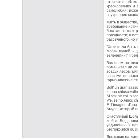
отечество, обтек
красноречиво и 
самолюбия, пожер
внутреннее созна
Жить в обществе,
требование истин
богатая во всех 
праздности; а ис
рассеянного, но 
"Хотите ли быть
любви вашей, ищи
велелепии!" Прел
Взглянем на жиз
обманывал ни себ
воздух лесов, мя
власами по высо
гармонические ст
Sott' un gran sass
In una chiusa vall
Si sta: ne chi lo sc
V'e, se no Amor, c
E 1'imagine d'una
Амура, который ни
Счастливый Шолье
любви. Богданови
уединении. У нег
беспокоился об их
Державин на дики