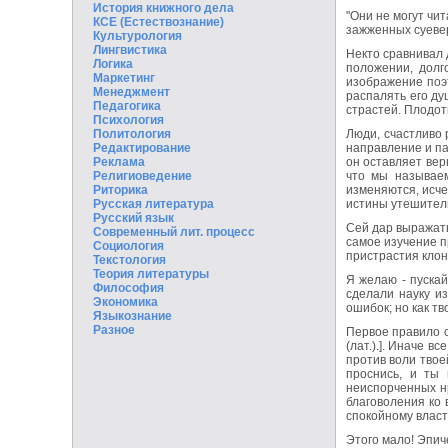
История книжного дела
"Они не могут чит
КСЕ (Естествознание)
зажженных суевер
Культурология
Лингвистика
Некто сравнивал 
Логика
положении, долго
Маркетинг
изображение поэт
Менеджмент
распалять его ду
Педагогика
страстей. Плодот
Психология
Политология
Люди, счастливо
Редактирование
направление и па
Реклама
он оставляет вер
Религиоведение
что мы называем
Риторика
изменяются, исче
Русская литература
истины утешитель
Русский язык
Сей дар выражать
Современный лит. процесс
самое изучение п
Социология
пристрастия клон
Текстология
Теория литературы
Я желаю - пускай
Философия
сделали науку и
Экономика
ошибок; но как тв
Языкознание
Разное
Первое правило се
(лат.).]. Иначе 
против воли твое
проснись, и ты 
неиспорченных нр
благоволения ко 
спокойному власт
Этого мало! Эпич