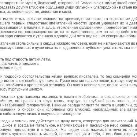
благоприятные музам, Жуковский, оторванный Беллоною от милых полей сво
едавать другим глубокие ощущения души сильной и благородной - в стане в
хи, исполненные огня, движения и силы.
и имеет столь сильное влияние на произведения поэта, то воспитание дей
ашего первых, сладостных впечатлений юности! Время украшает их и дае
врезываются в памяти, и душа, утомленная ощущениями, пренебрегает ими:
последним его сокровищем остается то единственно, чем он запас себя в 
няя заря сливается с утреннею в долгие дни лета под нашим северным небом.
атления столь сильны в сердце каждого человека, если не изглаживаются во 
ядаемую свежесть в душе писателя, одаренного глубокою чувствительностию.
ь под старость детски леты,
, различные предметы,
еселяли нас!
и подробно обстоятельства жизни великих писателей, то без сомнения мог
 имеет свою особенную память. Руссо помнил начало песни, которую ему на
и, влюбился в прелестную женщину. Он часто посещал ее; целые часы в гл
ебру пурпурным шелком.
лестных рук навсегда осталось в памяти любовника, и столь сильно, чт
бином, он сравнивает алую кровь, текущую из глубокой раны юноши, с
 незабвенной флорентинки. Нежные сердца помнят те места в Вергилии, где
минаний о юности; они исполнены сих глубоких, неизгладимых впечатлен
о собственную жизнь и ясную зарю молодости.
, воды и земли - все действует на душу поэта, отверстую для впечатлений.
, дикое и всегда мечтательное, напоминающее и пасмурное небо севера, и
венную, прелестную и в ужасах. Мы видим неизгладимый отпечаток клим
ежесть чувств и ясность мыслей, напоминающих и небо, и всю благотворну