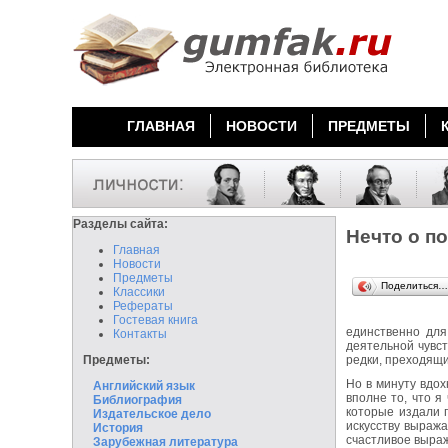
ГЛАВНАЯ
НОВОСТИ
ПРЕДМЕТЫ
Разделы сайта:
Нечто о по
Главная
Новости
Предметы
Поделиться…
Классики
Рефераты
Гостевая книга
единственно для
Контакты
деятельной чувст
Предметы:
редки, преходящи
Но в минуту вдох
Английский язык
вполне то, что я
Библиография
которые издали г
Издательское дело
искусству выража
История
счастливое выраж
Зарубежная литература