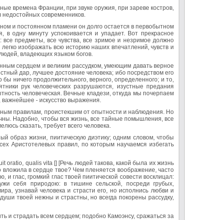
урные времена Франции, при звуке оружия, при зареве костров,
л недостойных современников.
ьном и постоянном пламени он долго остается в первобытном
я, в одну минуту успокоивается и упадает. Вот прекрасное
 все предметы, все чувства, все зримое и незримое должно
 легко изображать всю историю наших впечатлений, чувств и
 людей, владеющих языком богов.
нным сердцем и великим рассудком, умеющим давать верное
стный дар, лучшее достояние человека; ибо посредством его
 бы ничего продолжительного, верного, определенного; и то,
ятники рук человеческих разрушаются, изустные предания
ытность человеческая. Вечные кладези, откуда мы почерпаем
, важнейшее - искусство выражения.
янным правилам, проистекшим от опытности и наблюдения. Но
ны. Надобно, чтобы вся жизнь, все тайные помышления, все
елюсь сказать, требует всего человека.
ый образ жизни, пиитическую диэтику; одним словом, чтобы
всех Аристотелевых правил, по которым научаемся избегать
oratio, qualis vita [] [Речь людей такова, какой была их жизнь
то вложила в сердце твое? Чем пленяется воображение, часто
 и глас, громкий глас твоей пиитической совести восклицал:
ружи себя природою: в тишине сельской, посреди грубых,
ра, узнавай человека и страсти его, но исполнись любви и
души твоей нежны и страстны, но всегда покорены рассудку,
ть и страдать всем сердцем; подобно Камоэнсу, сражаться за