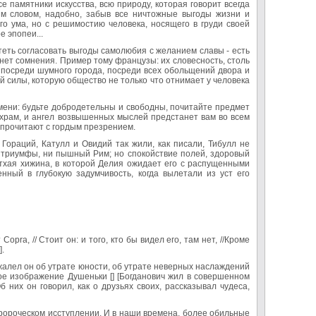
е памятники искусства, всю природу, которая говорит всегда
м словом, надобно, забыв все ничтожные выгоды жизни и
ого ума, но с решимостию человека, носящего в груди своей
е эпопеи...
теть согласовать выгоды самолюбия с желанием славы - есть
 нет сомнения. Пример тому французы: их словесность, столь
и посреди шумного города, посреди всех обольщений двора и
й силы, которую общество не только что отнимает у человека
мени: будьте добродетельны и свободны, почитайте предмет
 храм, и ангел возвышенных мыслей предстанет вам во всем
 прочитают с гордым презрением.
Гораций, Катулл и Овидий так жили, как писали, Тибулл не
и триумфы, ни пышный Рим; но спокойствие полей, здоровый
етхая хижина, в которой Делия ожидает его с распущенными
нный в глубокую задумчивость, когда вылетали из уст его
Copra, // Стоит он: и того, кто бы видел его, там нет, //Кроме
].
алел он об утрате юности, об утрате неверных наслаждений
ое изображение Душеньки [] [Богданович жил в совершенном
них он говорил, как о друзьях своих, рассказывал чудеса,
ророческом исступлении. И в наши времена, более обильные