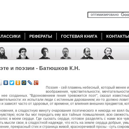
КЛАССИКИ
РЕФЕРАТЫ
ГОСТЕВАЯ КНИГА
КОНТАКТ
эте и поэзии - Батюшков К.Н.
Поэзия - сей пламень небесный, который менее и
воображения, чувствительности, мечтательности
 нее созданных. "Вдохновением гения тревожится поэт", сказал известн
вительности: их испытали люди с истинным дарованием; их-то должно ловить 
 и зависят часто от здоровья, от времени, от влияния внешних предметов, ко
новения, в сладостную минуту очарования поэтического я никогда не взял б
 чувствую; если бы мог передать ему все тайные помышления, всю свежесть
олос в моем сердце. Где сыскать сердце, готовое разделять с нами все чу
ть мысли свои, в сладостной надежде, что есть на земле сердца добрые, ум
ение, прекрасный стих и страница живой, красноречивой прозы - суть сокров