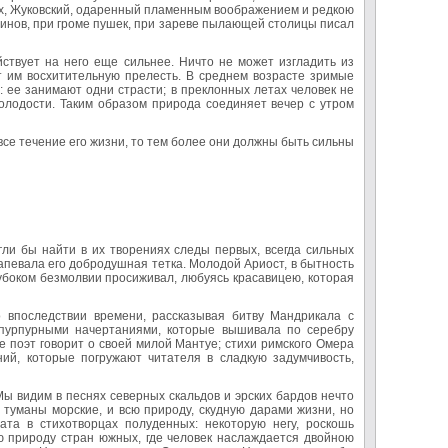
их, Жуковский, одаренный пламенным воображением и редкою
оинов, при громе пушек, при зареве пылающей столицы писал
ствует на него еще сильнее. Ничто не может изгладить из
т им восхитительную прелесть. В среднем возрасте зримые
 ее занимают одни страсти; в преклонных летах человек не
молодости. Таким образом природа соединяет вечер с утром
все течение его жизни, то тем более они должны быть сильны
ли бы найти в их творениях следы первых, всегда сильных
певала его добродушная тетка. Молодой Ариост, в бытность
убоком безмолвии просиживал, любуясь красавицею, которая
о впоследствии времени, рассказывая битву Мандрикала с
 пурпурными начертаниями, которые вышивала по серебру
 поэт говорит о своей милой Мантуе; стихи римского Омера
ий, которые погружают читателя в сладкую задумчивость,
 Мы видим в песнях северных скальдов и эрских бардов нечто
 туманы морские, и всю природу, скудную дарами жизни, но
ата в стихотворцах полуденных: некоторую негу, роскошь
ю природу стран южных, где человек наслаждается двойною