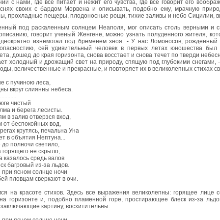
ии с нами, где все питает и нежит его чувства, где все говорит его воо
еснях своих с бардом Морвена и описывать, подобно ему, мрачную прир
, прохладные пещеры, плодоносные рощи, тихие заливы и небо Сицилии, вы
енный под раскаленным солнцем Неаполя, мог описать столь верными и с
 описанию, говорит ученый Женгене, можно узнать полуденного жителя, ко
однократно изнемогал под бременем зноя. - У нас Ломоносов, рожденный
опасностию, сей удивительный человек в первых летах юношества был
та, дошед до края горизонта, снова восстает и снова течет по тверди небе
ет холодный и дрожащий свет на природу, спящую под глубокими снегами, 
оды, величественные и прекрасные, и повторяет их в великолепных стихах св
е с пучиною леса,
ны вкруг слиянны небеса.
...........
в юге чистый
лма и берега лесисты.
м в залив отверзся вход,
 от беспокойных вод,
регах крутясь, печальна Уна
т в объятия Нептуна...
 до полночи светило,
а горящего не скрыло;
а казалось средь валов
ск багровый из-за льдов.
 при ясном солнце ночи
ей пловцам сверкают в очи.
ся на красоте стихов. Здесь все выражения великолепны: горящее лице 
на горизонте и, подобно пламенной горе, простирающее блеск из-за льдов
 заключающие картину, восхитительны: