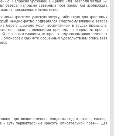
бражению. Напрасно уроженец Сицилии или Неаполя желал бы
оду севера: напрасно северный поэт желал бы изображать
сокое, прозрачное и вечно ясное.
вежими красками ужасную засуху, гибельную для крестовых
торый неоднократно подвергался смертному влиянию ветров
 на берегу шумного моря, воспитанный в трудах промысла,
 сильно поражен явлениями природы: солнцем, которое в
сной; северным сиянием, которое в полуночном краю заменяет
- Ломоносов с каким-то особенным удовольствием описывает
оих:
солнца, противоположенное хладным водам океана; солнце,
, - суть первоклассные красоты описательной поэзии. Два