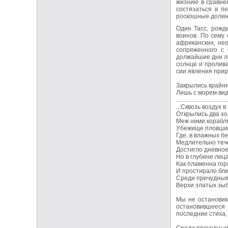
жизнию в сравнен
состязаться в п
роскошные долины
Один Тасс, рожд
воинов. По сему
африканских, не
сопряженного с 
должайшие дни ле
солнце и пролива
сии явления прир
Закрылись крайни
Лишь с морем вид
..................................
...Сквозь воздух 
Открылись два хо
Меж ними корабля
Убежище пловцам
Где, в влажных бе
Медлительно тече
Достигло дневное
Но в глубине лиц
Как пламенна гор
И простирало бле
Среди пречудныя
Верхи златых зыб
Мы не остановим
остановившееся 
последние стиха,